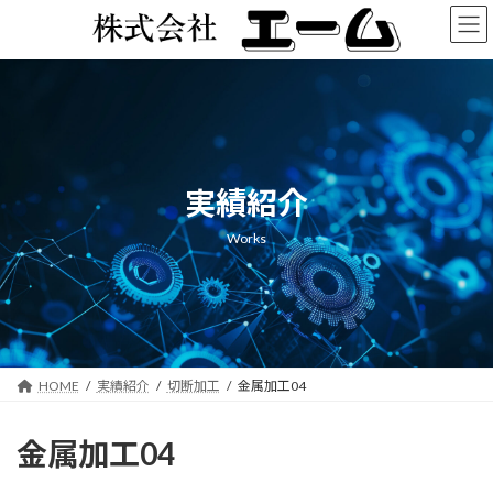
コ
ナ
ン
ビ
テ
ゲ
ン
ー
ツ
シ
へ
ョ
ス
ン
キ
に
ッ
移
実績紹介
プ
動
Works
HOME
実績紹介
切断加工
金属加工04
金属加工04